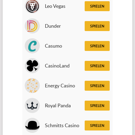
Leo Vegas
SPIELEN
Dunder
SPIELEN
Casumo
SPIELEN
CasinoLand
SPIELEN
Energy Casino
SPIELEN
Royal Panda
SPIELEN
Schmitts Casino
SPIELEN