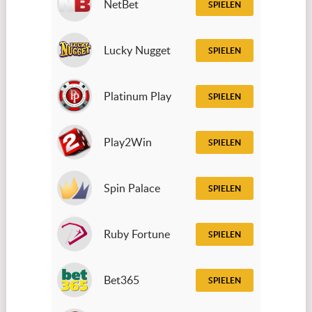
NetBet
SPIELEN
Lucky Nugget
SPIELEN
Platinum Play
SPIELEN
Play2Win
SPIELEN
Spin Palace
SPIELEN
Ruby Fortune
SPIELEN
Bet365
SPIELEN