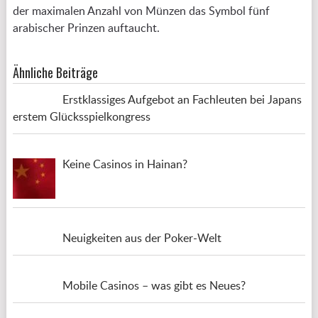
der maximalen Anzahl von Münzen das Symbol fünf
arabischer Prinzen auftaucht.
Ähnliche Beiträge
Erstklassiges Aufgebot an Fachleuten bei Japans
erstem Glücksspielkongress
Keine Casinos in Hainan?
Neuigkeiten aus der Poker-Welt
Mobile Casinos – was gibt es Neues?