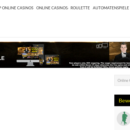
P ONLINE CASINOS
ONLINE CASINOS
ROULETTE
AUTOMATENSPIELE
Bew